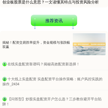
创业板股票是什么意思？一文读懂其特点与投资风险分析
推荐资讯
北证50
1134.24
+11.37
+1.01%
揭秘！配资交易胜率提升，资金规模与涨跌幅
双赢
​在线实盘配资靠谱吗？揭秘高效配资新选择！
1
创业板指
3563.12
+47.56
+1.35%
​十大线上实盘配资 实盘配资平台操作策略：账户风控实践的
2
操作_2434
​【问答型】炒股实盘配资开户怎么选？三步教你避开平台陷
3
阱！