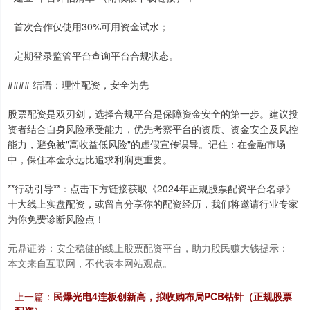
- 首次合作仅使用30%可用资金试水；
上证综指
3940.04
+39.68
+1.02%
- 定期登录监管平台查询平台合规状态。
#### 结语：理性配资，安全为先
股票配资是双刃剑，选择合规平台是保障资金安全的第一步。建议投
资者结合自身风险承受能力，优先考察平台的资质、资金安全及风控
能力，避免被"高收益低风险"的虚假宣传误导。记住：在金融市场
中，保住本金永远比追求利润更重要。
**行动引导**：点击下方链接获取《2024年正规股票配资平台名录》
深证成指
14311.01
+200.89
+1.42%
十大线上实盘配资，或留言分享你的配资经历，我们将邀请行业专家
为你免费诊断风险点！
元鼎证券：安全稳健的线上股票配资平台，助力股民赚大钱提示：
本文来自互联网，不代表本网站观点。
上一篇：
民爆光电4连板创新高，拟收购布局PCB钻针（正规股票