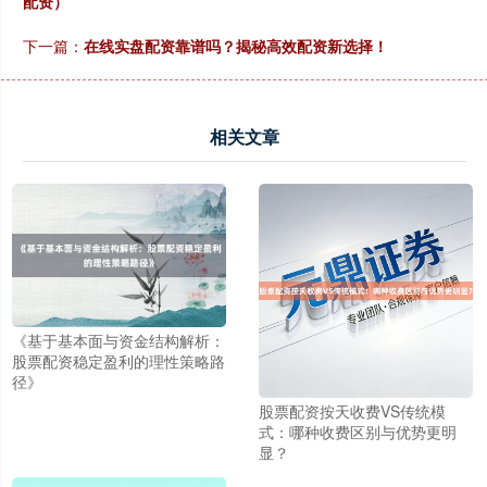
配资）
沪深300
下一篇：
在线实盘配资靠谱吗？揭秘高效配资新选择！
4694.44
+43.13
+0.93%
相关文章
北证50
1134.24
+11.37
+1.01%
《基于基本面与资金结构解析：
股票配资稳定盈利的理性策略路
径》
股票配资按天收费VS传统模
式：哪种收费区别与优势更明
显？