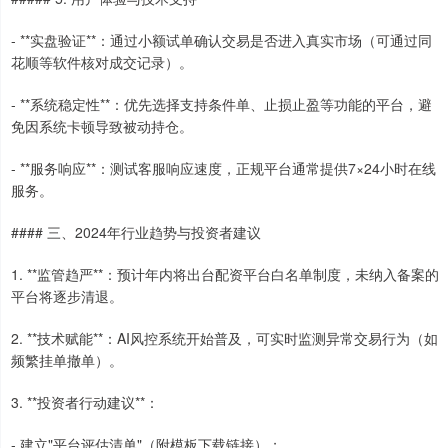
- **实盘验证**：通过小额试单确认交易是否进入真实市场（可通过同
花顺等软件核对成交记录）。
- **系统稳定性**：优先选择支持条件单、止损止盈等功能的平台，避
免因系统卡顿导致被动持仓。
- **服务响应**：测试客服响应速度，正规平台通常提供7×24小时在线
服务。
#### 三、2024年行业趋势与投资者建议
1. **监管趋严**：预计年内将出台配资平台白名单制度，未纳入备案的
平台将逐步清退。
2. **技术赋能**：AI风控系统开始普及，可实时监测异常交易行为（如
频繁挂单撤单）。
3. **投资者行动建议**：
- 建立"平台评估清单"（附模板下载链接）；