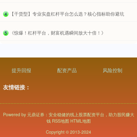
​【干货型】专业实盘杠杆平台怎么选？核心指标助你避坑
4
基金指数
7242.10
+12.30
+0.17%
​《惊爆！杠杆平台，财富机遇瞬间放大十倍！》
5
提升回报
配资产品
风险控制
友情链接：
国债指数
229.69
+0.10
+0.04%
Powered by
元鼎证券：安全稳健的线上股票配资平台，助力股民赚大
钱
RSS地图
HTML地图
Copyright
© 2013-2024