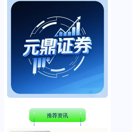
创业板指
3515.56
-19.58
-0.55%
基金指数
7229.80
-1.63
-0.02%
推荐资讯