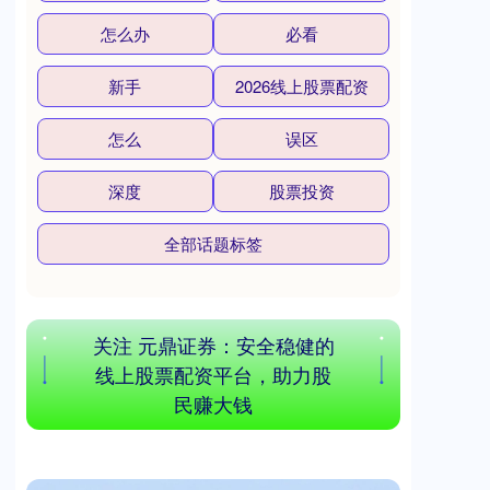
怎么办
必看
新手
2026线上股票配资
怎么
误区
沪深300
4651.31
-6.85
-0.15%
深度
股票投资
全部话题标签
关注 元鼎证券：安全稳健的
线上股票配资平台，助力股
民赚大钱
北证50
1122.88
+3.42
+0.30%