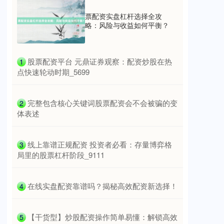
票配资实盘杠杆选择全攻
略：风险与收益如何平衡？
国债指数
229.59
-0.00
0.00%
​股票配资平台 元鼎证券观察：配资炒股在热
1
点快速轮动时期_5699
​完整包含核心关键词股票配资会不会被骗的变
2
体表述
​线上靠谱正规配资 投资者必看：存量博弈格
3
期指IC0
7730.00
-1.00
-0.01%
局里的股票杠杆阶段_9111
​在线实盘配资靠谱吗？揭秘高效配资新选择！
4
​【干货型】炒股配资操作简单易懂：解锁高效
5