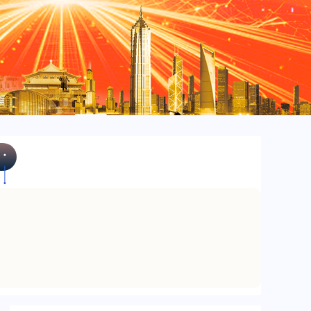
北证50
1122.88
+3.42
+0.30%
创业板指
3515.56
-19.58
-0.55%