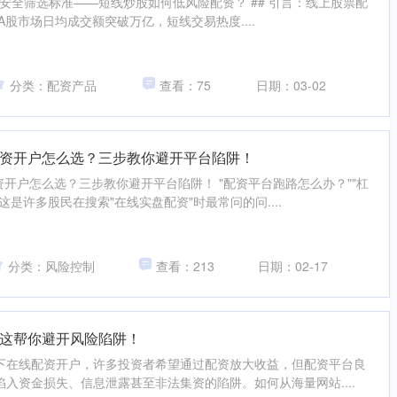
+安全筛选标准——短线炒股如何低风险配资？ ## 引言：线上股票配
3年A股市场日均成交额突破万亿，短线交易热度....
分类：配资产品
查看：75
日期：03-02
资开户怎么选？三步教你避开平台陷阱！
资开户怎么选？三步教你避开平台陷阱！ "配资平台跑路怎么办？""杠
是许多股民在搜索"在线实盘配资"时最常问的问....
分类：风险控制
查看：213
日期：02-17
这帮你避开风险陷阱！
下在线配资开户，许多投资者希望通过配资放大收益，但配资平台良
入资金损失、信息泄露甚至非法集资的陷阱。如何从海量网站....